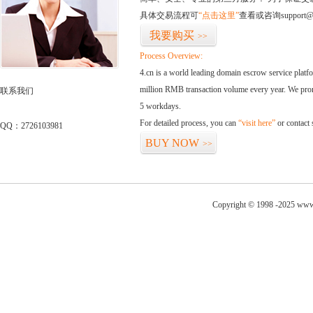
具体交易流程可
“点击这里”
查看或咨询support@
我要购买
>>
Process Overview:
4.cn is a world leading domain escrow service plat
million RMB transaction volume every year. We promi
联系我们
5 workdays.
For detailed process, you can
“visit here”
or contact
QQ：2726103981
BUY NOW
>>
Copyright © 1998 -2025 www.