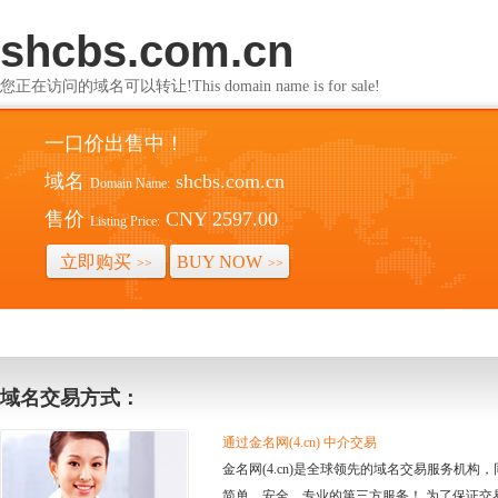
shcbs.com.cn
您正在访问的域名可以转让!This domain name is for sale!
一口价出售中！
域名
shcbs.com.cn
Domain Name:
售价
CNY 2597.00
Listing Price:
立即购买
BUY NOW
>>
>>
域名交易方式：
通过金名网(4.cn) 中介交易
金名网(4.cn)是全球领先的域名交易服务机
简单、安全、专业的第三方服务！ 为了保证交